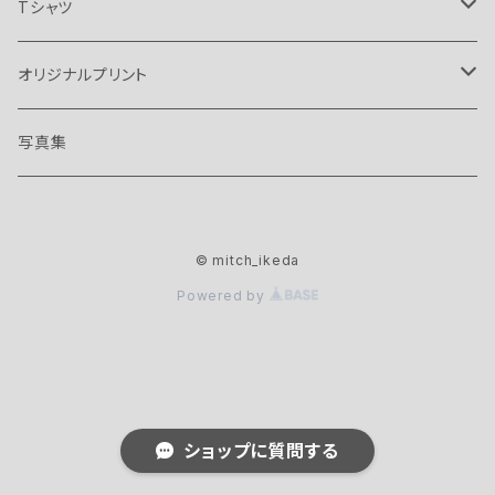
Tシャツ
オアシス
オリジナルプリント
バンド
ボビー ギレスピー
ザ イエロー モンキー
写真集
ノエル ギャラガー
マニック ストリート プリチャーズ
マニック ストリート プリチャーズ
© mitch_ikeda
リアム ギャラガー
Lサイズ
バンド
ブレット アンダーソン
Powered by
XLサイズ
リッチー エドワーズ
Lサイズ
ザ イエロー モンキー
XLサイズ
Lサイズ
ショップに質問する
XLサイズ