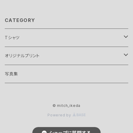
CATEGORY
Tシャツ
オアシス
オリジナルプリント
バンド
ボビー ギレスピー
ザ イエロー モンキー
写真集
ノエル ギャラガー
マニック ストリート プリチャーズ
マニック ストリート プリチャーズ
© mitch_ikeda
リアム ギャラガー
Lサイズ
バンド
ブレット アンダーソン
Powered by
XLサイズ
リッチー エドワーズ
Lサイズ
ザ イエロー モンキー