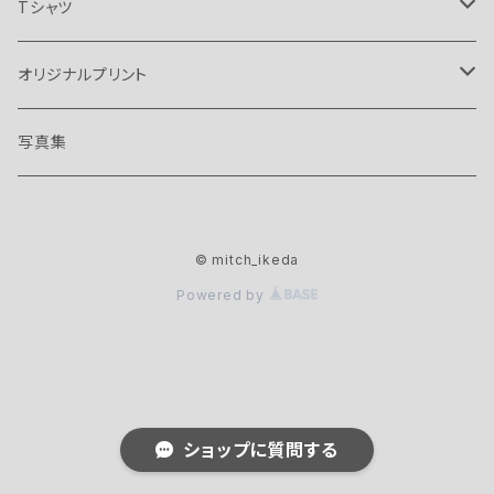
Tシャツ
オアシス
オリジナルプリント
バンド
ボビー ギレスピー
ザ イエロー モンキー
写真集
ノエル ギャラガー
マニック ストリート プリチャーズ
マニック ストリート プリチャーズ
© mitch_ikeda
リアム ギャラガー
Lサイズ
バンド
ブレット アンダーソン
Powered by
XLサイズ
リッチー エドワーズ
Lサイズ
ザ イエロー モンキー
XLサイズ
Lサイズ
ショップに質問する
XLサイズ