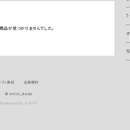
T
商品が見つかりませんでした。
オ
オ
バ
ボ
ザ
ノ
マ
マ
づく表記
会員規約
リ
L
バ
ブ
© mitch_ikeda
X
リ
Powered by
L
ザ
X
L