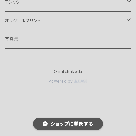
Tシャツ
オアシス
オリジナルプリント
バンド
ボビー ギレスピー
ザ イエロー モンキー
写真集
ノエル ギャラガー
マニック ストリート プリチャーズ
マニック ストリート プリチャーズ
© mitch_ikeda
リアム ギャラガー
Lサイズ
バンド
ブレット アンダーソン
Powered by
XLサイズ
リッチー エドワーズ
Lサイズ
ザ イエロー モンキー
XLサイズ
Lサイズ
ショップに質問する
XLサイズ